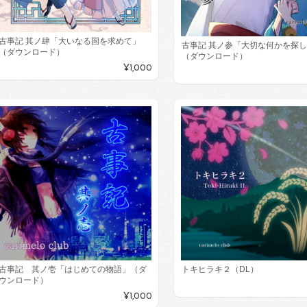
古事記 其ノ肆「大いなる国を求めて」
古事記 其ノ参「大切な何かを探
（ダウンロード）
（ダウンロード）
¥1,000
古事記 其ノ壱「はじめての物語」（ダ
トキヒラキ２（DL）
ウンロード）
¥1,000