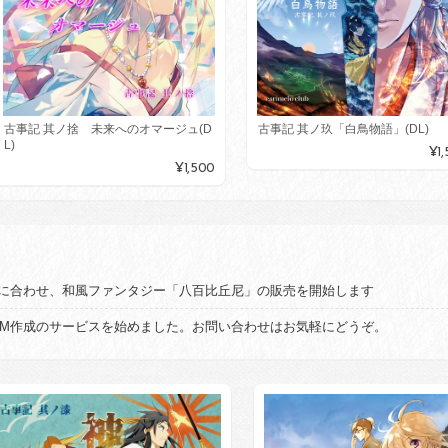
古事記 其ノ玖「白鳥物語」(DL)
古事記 其ノ捨 未来へのオマージュ(D
L)
¥1
¥1,500
催に合わせ、和風ファンタジー「八百比丘尼」の販売を開始します
GM作成のサービスを始めました。お問い合わせはお気軽にどうぞ。