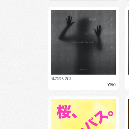
魂の売り方１
¥150