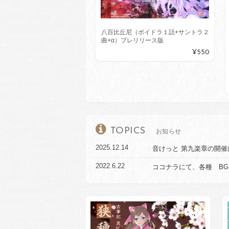
八百比丘尼（ボイドラ１話+サントラ２
曲+α）プレリリース版
¥550
TOPICS
お知らせ
2025.12.14
音けっと 第九楽章の開
2022.6.22
ココナラにて、各種 B