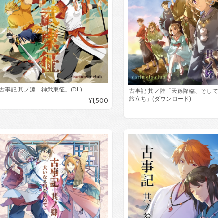
古事記 其ノ漆「神武東征」(DL)
古事記 其ノ陸「天孫降臨、そし
旅立ち」(ダウンロード)
¥1,500