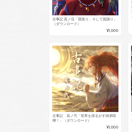
古事記 其ノ伍「国造り、そして国譲り」
（ダウンロード）
¥1,000
古事記 其ノ弐「世界を揺るがす姉弟喧
嘩！」（ダウンロード）
¥1,000