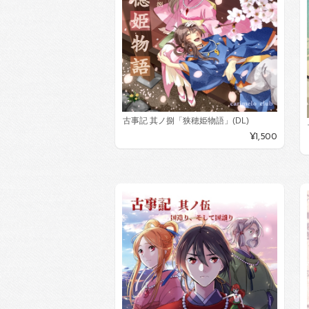
古事記 其ノ捌「狭穂姫物語」(DL)
¥1,500