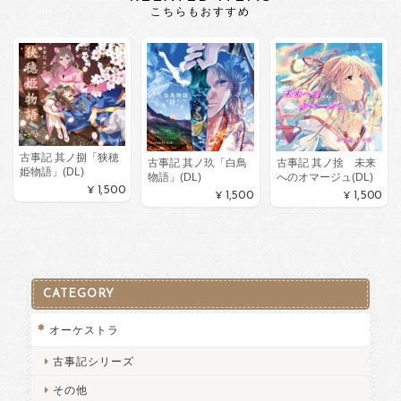
こちらもおすすめ
古事記 其ノ捌「狭穂
古事記 其ノ玖「白鳥
古事記 其ノ捨 未来
姫物語」(DL)
物語」(DL)
へのオマージュ(DL)
¥1,500
¥1,500
¥1,500
CATEGORY
オーケストラ
古事記シリーズ
その他