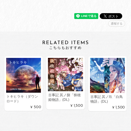
通報する
RELATED ITEMS
こちらもおすすめ
古事記 其ノ捌「狭穂
トキヒラキ（ダウン
古事記 其ノ玖「白鳥
姫物語」(DL)
ロード）
物語」(DL)
¥1,500
¥500
¥1,500