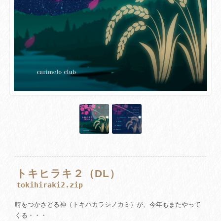
トキヒラキ２（DL）
tokihiraki2.zip
時をつかさどる神（トキハカラシノカミ）が、今年もまたやって
くる・・・