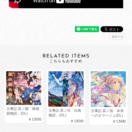
通報する
RELATED ITEMS
こちらもおすすめ
古事記 其ノ捌「狭穂
古事記 其ノ玖「白鳥
古事記 其ノ捨 未来
姫物語」(DL)
物語」(DL)
へのオマージュ(DL)
¥1,500
¥1,500
¥1,500